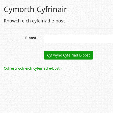
Cymorth Cyfrinair
Rhowch eich cyfeiriad e-bost
E-bost
Cyflwyno Cyfeiriad E-bost
Cofrestrwch eich cyfeiriad e-bost »