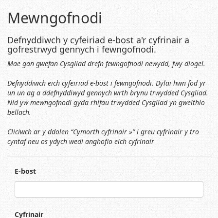
Mewngofnodi
Defnyddiwch y cyfeiriad e-bost a'r cyfrinair a
gofrestrwyd gennych i fewngofnodi.
Mae gan gwefan Cysgliad drefn fewngofnodi newydd, fwy diogel.
Defnyddiwch eich cyfeiriad e-bost i fewngofnodi. Dylai hwn fod yr
un un ag a ddefnyddiwyd gennych wrth brynu trwydded Cysgliad.
Nid yw mewngofnodi gyda rhifau trwydded Cysgliad yn gweithio
bellach.
Cliciwch ar y ddolen “Cymorth cyfrinair »” i greu cyfrinair y tro
cyntaf neu os ydych wedi anghofio eich cyfrinair
E-bost
Cyfrinair